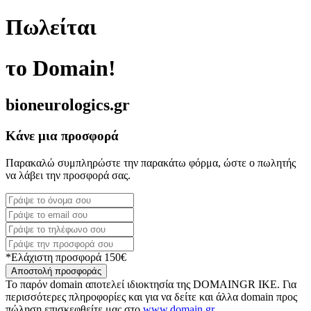
Πωλείται
το Domain!
bioneurologics.gr
Κάνε μια προσφορά
Παρακαλώ συμπληρώστε την παρακάτω φόρμα, ώστε ο πωλητής
να λάβει την προσφορά σας.
*Ελάχιστη προσφορά 150€
Αποστολή προσφοράς
Το παρόν domain αποτελεί ιδιοκτησία της DOMAINGR ΙΚΕ. Για
περισσότερες πληροφορίες και για να δείτε και άλλα domain προς
πώληση επισκεφθείτε μας στο
www.domain.gr