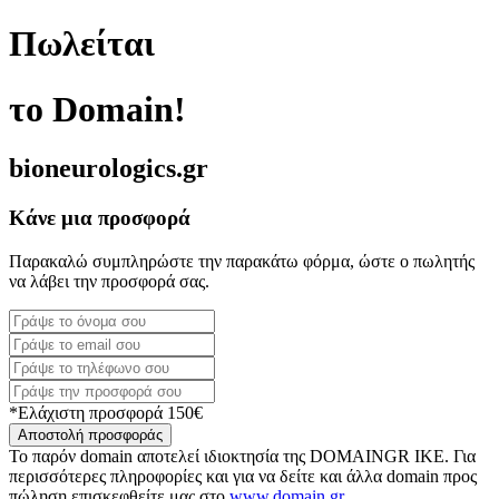
Πωλείται
το Domain!
bioneurologics.gr
Κάνε μια προσφορά
Παρακαλώ συμπληρώστε την παρακάτω φόρμα, ώστε ο πωλητής
να λάβει την προσφορά σας.
*Ελάχιστη προσφορά 150€
Αποστολή προσφοράς
Το παρόν domain αποτελεί ιδιοκτησία της DOMAINGR ΙΚΕ. Για
περισσότερες πληροφορίες και για να δείτε και άλλα domain προς
πώληση επισκεφθείτε μας στο
www.domain.gr