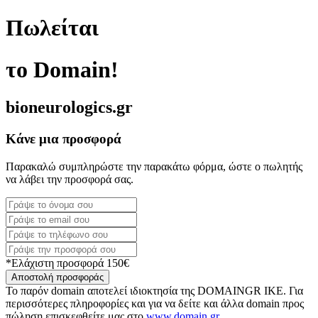
Πωλείται
το Domain!
bioneurologics.gr
Κάνε μια προσφορά
Παρακαλώ συμπληρώστε την παρακάτω φόρμα, ώστε ο πωλητής
να λάβει την προσφορά σας.
*Ελάχιστη προσφορά 150€
Αποστολή προσφοράς
Το παρόν domain αποτελεί ιδιοκτησία της DOMAINGR ΙΚΕ. Για
περισσότερες πληροφορίες και για να δείτε και άλλα domain προς
πώληση επισκεφθείτε μας στο
www.domain.gr