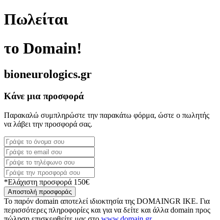
Πωλείται
το Domain!
bioneurologics.gr
Κάνε μια προσφορά
Παρακαλώ συμπληρώστε την παρακάτω φόρμα, ώστε ο πωλητής
να λάβει την προσφορά σας.
*Ελάχιστη προσφορά 150€
Αποστολή προσφοράς
Το παρόν domain αποτελεί ιδιοκτησία της DOMAINGR ΙΚΕ. Για
περισσότερες πληροφορίες και για να δείτε και άλλα domain προς
πώληση επισκεφθείτε μας στο
www.domain.gr