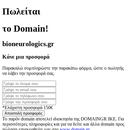
Πωλείται
το Domain!
bioneurologics.gr
Κάνε μια προσφορά
Παρακαλώ συμπληρώστε την παρακάτω φόρμα, ώστε ο πωλητής
να λάβει την προσφορά σας.
*Ελάχιστη προσφορά 150€
Αποστολή προσφοράς
Το παρόν domain αποτελεί ιδιοκτησία της DOMAINGR ΙΚΕ. Για
περισσότερες πληροφορίες και για να δείτε και άλλα domain προς
πώληση επισκεφθείτε μας στο
www.domain.gr