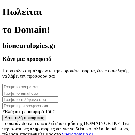
Πωλείται
το Domain!
bioneurologics.gr
Κάνε μια προσφορά
Παρακαλώ συμπληρώστε την παρακάτω φόρμα, ώστε ο πωλητής
να λάβει την προσφορά σας.
*Ελάχιστη προσφορά 150€
Αποστολή προσφοράς
Το παρόν domain αποτελεί ιδιοκτησία της DOMAINGR ΙΚΕ. Για
περισσότερες πληροφορίες και για να δείτε και άλλα domain προς
πώληση επισκεφθείτε μας στο
www.domain.gr