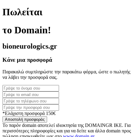
Πωλείται
το Domain!
bioneurologics.gr
Κάνε μια προσφορά
Παρακαλώ συμπληρώστε την παρακάτω φόρμα, ώστε ο πωλητής
να λάβει την προσφορά σας.
*Ελάχιστη προσφορά 150€
Αποστολή προσφοράς
Το παρόν domain αποτελεί ιδιοκτησία της DOMAINGR ΙΚΕ. Για
περισσότερες πληροφορίες και για να δείτε και άλλα domain προς
πώληση επισκεφθείτε μας στο
www.domain.gr