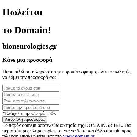
Πωλείται
το Domain!
bioneurologics.gr
Κάνε μια προσφορά
Παρακαλώ συμπληρώστε την παρακάτω φόρμα, ώστε ο πωλητής
να λάβει την προσφορά σας.
*Ελάχιστη προσφορά 150€
Αποστολή προσφοράς
Το παρόν domain αποτελεί ιδιοκτησία της DOMAINGR ΙΚΕ. Για
περισσότερες πληροφορίες και για να δείτε και άλλα domain προς
πώληση επισκεφθείτε μας στο
www.domain.gr