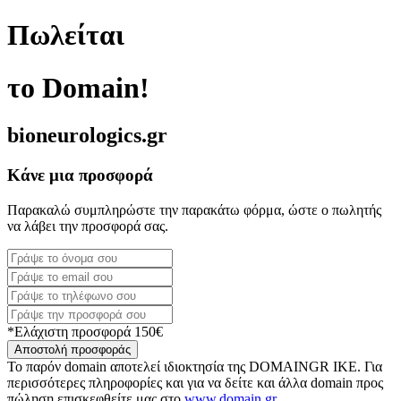
Πωλείται
το Domain!
bioneurologics.gr
Κάνε μια προσφορά
Παρακαλώ συμπληρώστε την παρακάτω φόρμα, ώστε ο πωλητής
να λάβει την προσφορά σας.
*Ελάχιστη προσφορά 150€
Αποστολή προσφοράς
Το παρόν domain αποτελεί ιδιοκτησία της DOMAINGR ΙΚΕ. Για
περισσότερες πληροφορίες και για να δείτε και άλλα domain προς
πώληση επισκεφθείτε μας στο
www.domain.gr