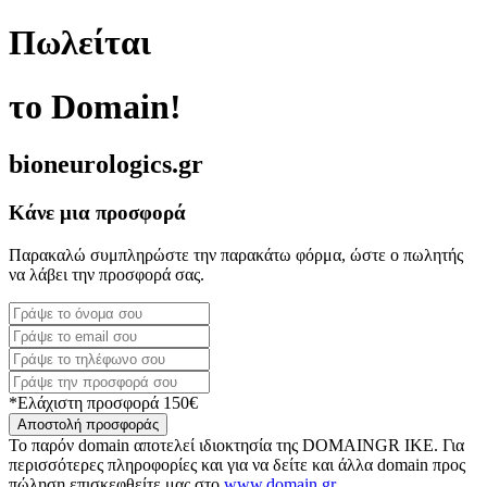
Πωλείται
το Domain!
bioneurologics.gr
Κάνε μια προσφορά
Παρακαλώ συμπληρώστε την παρακάτω φόρμα, ώστε ο πωλητής
να λάβει την προσφορά σας.
*Ελάχιστη προσφορά 150€
Αποστολή προσφοράς
Το παρόν domain αποτελεί ιδιοκτησία της DOMAINGR ΙΚΕ. Για
περισσότερες πληροφορίες και για να δείτε και άλλα domain προς
πώληση επισκεφθείτε μας στο
www.domain.gr