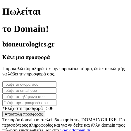
Πωλείται
το Domain!
bioneurologics.gr
Κάνε μια προσφορά
Παρακαλώ συμπληρώστε την παρακάτω φόρμα, ώστε ο πωλητής
να λάβει την προσφορά σας.
*Ελάχιστη προσφορά 150€
Αποστολή προσφοράς
Το παρόν domain αποτελεί ιδιοκτησία της DOMAINGR ΙΚΕ. Για
περισσότερες πληροφορίες και για να δείτε και άλλα domain προς
πώληση επισκεφθείτε μας στο
www.domain.gr