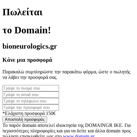
Πωλείται
το Domain!
bioneurologics.gr
Κάνε μια προσφορά
Παρακαλώ συμπληρώστε την παρακάτω φόρμα, ώστε ο πωλητής
να λάβει την προσφορά σας.
*Ελάχιστη προσφορά 150€
Αποστολή προσφοράς
Το παρόν domain αποτελεί ιδιοκτησία της DOMAINGR ΙΚΕ. Για
περισσότερες πληροφορίες και για να δείτε και άλλα domain προς
πώληση επισκεφθείτε μας στο
www.domain.gr