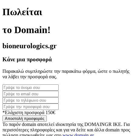
Πωλείται
το Domain!
bioneurologics.gr
Κάνε μια προσφορά
Παρακαλώ συμπληρώστε την παρακάτω φόρμα, ώστε ο πωλητής
να λάβει την προσφορά σας.
*Ελάχιστη προσφορά 150€
Αποστολή προσφοράς
Το παρόν domain αποτελεί ιδιοκτησία της DOMAINGR ΙΚΕ. Για
περισσότερες πληροφορίες και για να δείτε και άλλα domain προς
πώληση επισκεφθείτε μας στο
www.domain.gr