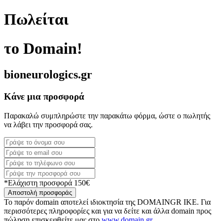
Πωλείται
το Domain!
bioneurologics.gr
Κάνε μια προσφορά
Παρακαλώ συμπληρώστε την παρακάτω φόρμα, ώστε ο πωλητής
να λάβει την προσφορά σας.
*Ελάχιστη προσφορά 150€
Αποστολή προσφοράς
Το παρόν domain αποτελεί ιδιοκτησία της DOMAINGR ΙΚΕ. Για
περισσότερες πληροφορίες και για να δείτε και άλλα domain προς
πώληση επισκεφθείτε μας στο
www.domain.gr