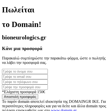
Πωλείται
το Domain!
bioneurologics.gr
Κάνε μια προσφορά
Παρακαλώ συμπληρώστε την παρακάτω φόρμα, ώστε ο πωλητής
να λάβει την προσφορά σας.
*Ελάχιστη προσφορά 150€
Αποστολή προσφοράς
Το παρόν domain αποτελεί ιδιοκτησία της DOMAINGR ΙΚΕ. Για
περισσότερες πληροφορίες και για να δείτε και άλλα domain προς
πώληση επισκεφθείτε μας στο
www.domain.gr