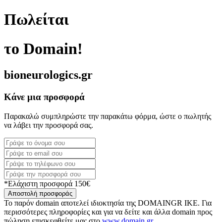
Πωλείται
το Domain!
bioneurologics.gr
Κάνε μια προσφορά
Παρακαλώ συμπληρώστε την παρακάτω φόρμα, ώστε ο πωλητής
να λάβει την προσφορά σας.
*Ελάχιστη προσφορά 150€
Αποστολή προσφοράς
Το παρόν domain αποτελεί ιδιοκτησία της DOMAINGR ΙΚΕ. Για
περισσότερες πληροφορίες και για να δείτε και άλλα domain προς
πώληση επισκεφθείτε μας στο
www.domain.gr