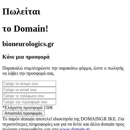
Πωλείται
το Domain!
bioneurologics.gr
Κάνε μια προσφορά
Παρακαλώ συμπληρώστε την παρακάτω φόρμα, ώστε ο πωλητής
να λάβει την προσφορά σας.
*Ελάχιστη προσφορά 150€
Αποστολή προσφοράς
Το παρόν domain αποτελεί ιδιοκτησία της DOMAINGR ΙΚΕ. Για
περισσότερες πληροφορίες και για να δείτε και άλλα domain προς
πώληση επισκεφθείτε μας στο
www.domain.gr