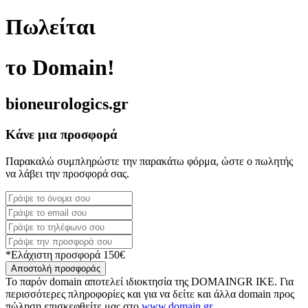
Πωλείται
το Domain!
bioneurologics.gr
Κάνε μια προσφορά
Παρακαλώ συμπληρώστε την παρακάτω φόρμα, ώστε ο πωλητής
να λάβει την προσφορά σας.
*Ελάχιστη προσφορά 150€
Αποστολή προσφοράς
Το παρόν domain αποτελεί ιδιοκτησία της DOMAINGR ΙΚΕ. Για
περισσότερες πληροφορίες και για να δείτε και άλλα domain προς
πώληση επισκεφθείτε μας στο
www.domain.gr