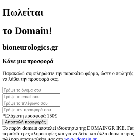
Πωλείται
το Domain!
bioneurologics.gr
Κάνε μια προσφορά
Παρακαλώ συμπληρώστε την παρακάτω φόρμα, ώστε ο πωλητής
να λάβει την προσφορά σας.
*Ελάχιστη προσφορά 150€
Αποστολή προσφοράς
Το παρόν domain αποτελεί ιδιοκτησία της DOMAINGR ΙΚΕ. Για
περισσότερες πληροφορίες και για να δείτε και άλλα domain προς
πώληση επισκεφθείτε μας στο
www.domain.gr