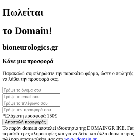
Πωλείται
το Domain!
bioneurologics.gr
Κάνε μια προσφορά
Παρακαλώ συμπληρώστε την παρακάτω φόρμα, ώστε ο πωλητής
να λάβει την προσφορά σας.
*Ελάχιστη προσφορά 150€
Αποστολή προσφοράς
Το παρόν domain αποτελεί ιδιοκτησία της DOMAINGR ΙΚΕ. Για
περισσότερες πληροφορίες και για να δείτε και άλλα domain προς
πώληση επισκεφθείτε μας στο
www.domain.gr