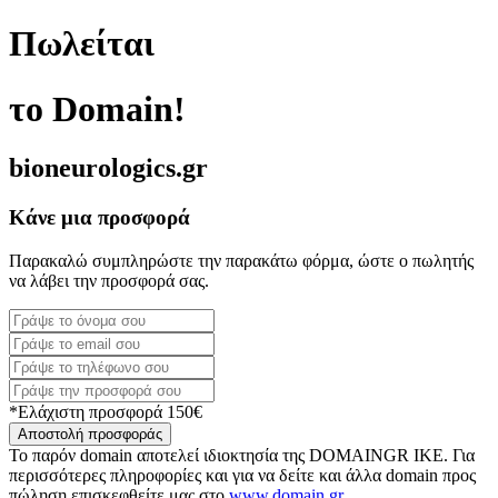
Πωλείται
το Domain!
bioneurologics.gr
Κάνε μια προσφορά
Παρακαλώ συμπληρώστε την παρακάτω φόρμα, ώστε ο πωλητής
να λάβει την προσφορά σας.
*Ελάχιστη προσφορά 150€
Αποστολή προσφοράς
Το παρόν domain αποτελεί ιδιοκτησία της DOMAINGR ΙΚΕ. Για
περισσότερες πληροφορίες και για να δείτε και άλλα domain προς
πώληση επισκεφθείτε μας στο
www.domain.gr