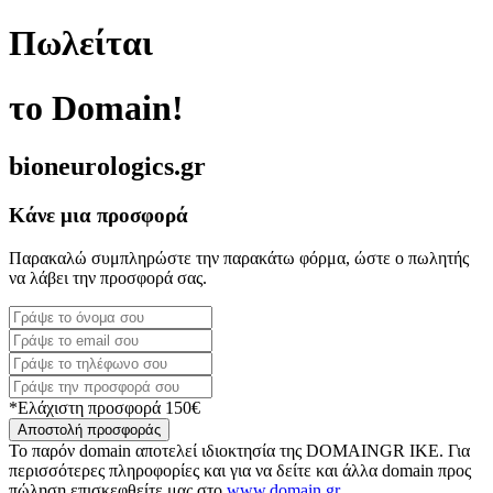
Πωλείται
το Domain!
bioneurologics.gr
Κάνε μια προσφορά
Παρακαλώ συμπληρώστε την παρακάτω φόρμα, ώστε ο πωλητής
να λάβει την προσφορά σας.
*Ελάχιστη προσφορά 150€
Αποστολή προσφοράς
Το παρόν domain αποτελεί ιδιοκτησία της DOMAINGR ΙΚΕ. Για
περισσότερες πληροφορίες και για να δείτε και άλλα domain προς
πώληση επισκεφθείτε μας στο
www.domain.gr