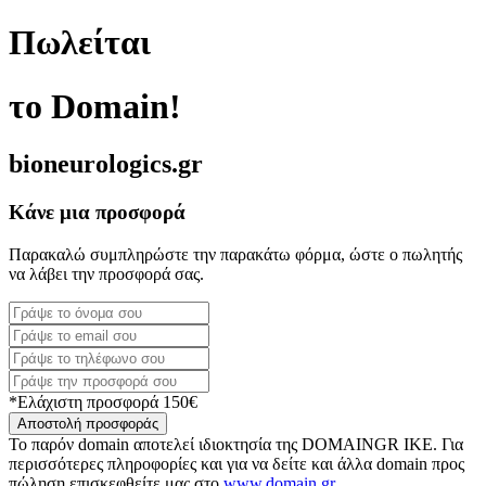
Πωλείται
το Domain!
bioneurologics.gr
Κάνε μια προσφορά
Παρακαλώ συμπληρώστε την παρακάτω φόρμα, ώστε ο πωλητής
να λάβει την προσφορά σας.
*Ελάχιστη προσφορά 150€
Αποστολή προσφοράς
Το παρόν domain αποτελεί ιδιοκτησία της DOMAINGR ΙΚΕ. Για
περισσότερες πληροφορίες και για να δείτε και άλλα domain προς
πώληση επισκεφθείτε μας στο
www.domain.gr