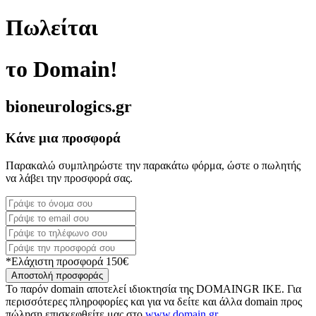
Πωλείται
το Domain!
bioneurologics.gr
Κάνε μια προσφορά
Παρακαλώ συμπληρώστε την παρακάτω φόρμα, ώστε ο πωλητής
να λάβει την προσφορά σας.
*Ελάχιστη προσφορά 150€
Αποστολή προσφοράς
Το παρόν domain αποτελεί ιδιοκτησία της DOMAINGR ΙΚΕ. Για
περισσότερες πληροφορίες και για να δείτε και άλλα domain προς
πώληση επισκεφθείτε μας στο
www.domain.gr