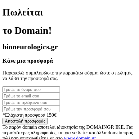
Πωλείται
το Domain!
bioneurologics.gr
Κάνε μια προσφορά
Παρακαλώ συμπληρώστε την παρακάτω φόρμα, ώστε ο πωλητής
να λάβει την προσφορά σας.
*Ελάχιστη προσφορά 150€
Αποστολή προσφοράς
Το παρόν domain αποτελεί ιδιοκτησία της DOMAINGR ΙΚΕ. Για
περισσότερες πληροφορίες και για να δείτε και άλλα domain προς
πώληση επισκεφθείτε μας στο
www.domain.gr