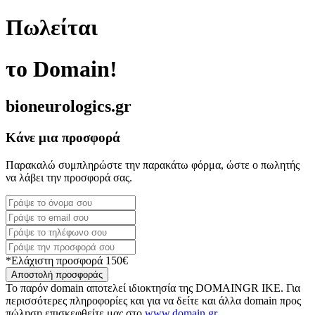
Πωλείται
το Domain!
bioneurologics.gr
Κάνε μια προσφορά
Παρακαλώ συμπληρώστε την παρακάτω φόρμα, ώστε ο πωλητής
να λάβει την προσφορά σας.
*Ελάχιστη προσφορά 150€
Αποστολή προσφοράς
Το παρόν domain αποτελεί ιδιοκτησία της DOMAINGR ΙΚΕ. Για
περισσότερες πληροφορίες και για να δείτε και άλλα domain προς
πώληση επισκεφθείτε μας στο
www.domain.gr