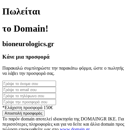
Πωλείται
το Domain!
bioneurologics.gr
Κάνε μια προσφορά
Παρακαλώ συμπληρώστε την παρακάτω φόρμα, ώστε ο πωλητής
να λάβει την προσφορά σας.
*Ελάχιστη προσφορά 150€
Αποστολή προσφοράς
Το παρόν domain αποτελεί ιδιοκτησία της DOMAINGR ΙΚΕ. Για
περισσότερες πληροφορίες και για να δείτε και άλλα domain προς
πώληση επισκεφθείτε μας στο
www.domain.gr