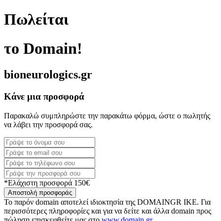
Πωλείται
το Domain!
bioneurologics.gr
Κάνε μια προσφορά
Παρακαλώ συμπληρώστε την παρακάτω φόρμα, ώστε ο πωλητής
να λάβει την προσφορά σας.
*Ελάχιστη προσφορά 150€
Αποστολή προσφοράς
Το παρόν domain αποτελεί ιδιοκτησία της DOMAINGR ΙΚΕ. Για
περισσότερες πληροφορίες και για να δείτε και άλλα domain προς
πώληση επισκεφθείτε μας στο
www.domain.gr