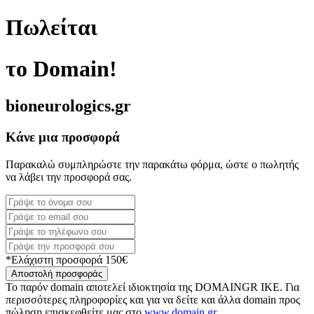
Πωλείται
το Domain!
bioneurologics.gr
Κάνε μια προσφορά
Παρακαλώ συμπληρώστε την παρακάτω φόρμα, ώστε ο πωλητής
να λάβει την προσφορά σας.
*Ελάχιστη προσφορά 150€
Αποστολή προσφοράς
Το παρόν domain αποτελεί ιδιοκτησία της DOMAINGR ΙΚΕ. Για
περισσότερες πληροφορίες και για να δείτε και άλλα domain προς
πώληση επισκεφθείτε μας στο
www.domain.gr