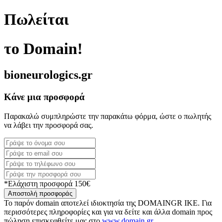
Πωλείται
το Domain!
bioneurologics.gr
Κάνε μια προσφορά
Παρακαλώ συμπληρώστε την παρακάτω φόρμα, ώστε ο πωλητής
να λάβει την προσφορά σας.
*Ελάχιστη προσφορά 150€
Αποστολή προσφοράς
Το παρόν domain αποτελεί ιδιοκτησία της DOMAINGR ΙΚΕ. Για
περισσότερες πληροφορίες και για να δείτε και άλλα domain προς
πώληση επισκεφθείτε μας στο
www.domain.gr