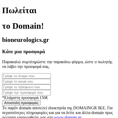
Πωλείται
το Domain!
bioneurologics.gr
Κάνε μια προσφορά
Παρακαλώ συμπληρώστε την παρακάτω φόρμα, ώστε ο πωλητής
να λάβει την προσφορά σας.
*Ελάχιστη προσφορά 150€
Αποστολή προσφοράς
Το παρόν domain αποτελεί ιδιοκτησία της DOMAINGR ΙΚΕ. Για
περισσότερες πληροφορίες και για να δείτε και άλλα domain προς
πώληση επισκεφθείτε μας στο
www.domain.gr