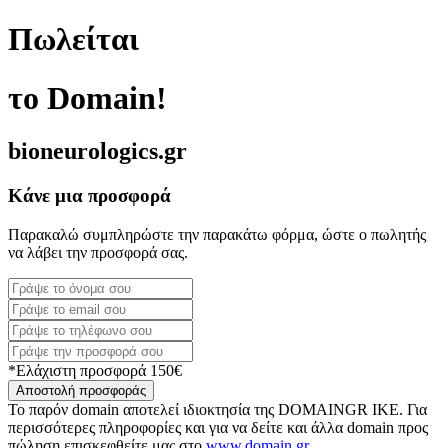
Πωλείται
το Domain!
bioneurologics.gr
Κάνε μια προσφορά
Παρακαλώ συμπληρώστε την παρακάτω φόρμα, ώστε ο πωλητής
να λάβει την προσφορά σας.
*Ελάχιστη προσφορά 150€
Αποστολή προσφοράς
Το παρόν domain αποτελεί ιδιοκτησία της DOMAINGR ΙΚΕ. Για
περισσότερες πληροφορίες και για να δείτε και άλλα domain προς
πώληση επισκεφθείτε μας στο
www.domain.gr