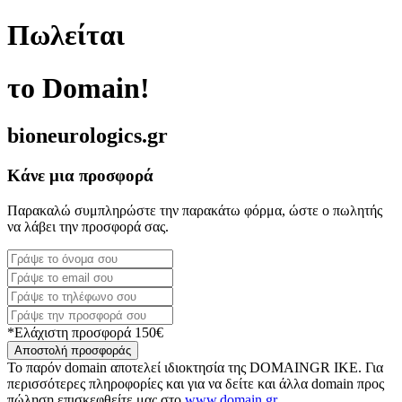
Πωλείται
το Domain!
bioneurologics.gr
Κάνε μια προσφορά
Παρακαλώ συμπληρώστε την παρακάτω φόρμα, ώστε ο πωλητής
να λάβει την προσφορά σας.
*Ελάχιστη προσφορά 150€
Αποστολή προσφοράς
Το παρόν domain αποτελεί ιδιοκτησία της DOMAINGR ΙΚΕ. Για
περισσότερες πληροφορίες και για να δείτε και άλλα domain προς
πώληση επισκεφθείτε μας στο
www.domain.gr