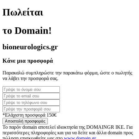
Πωλείται
το Domain!
bioneurologics.gr
Κάνε μια προσφορά
Παρακαλώ συμπληρώστε την παρακάτω φόρμα, ώστε ο πωλητής
να λάβει την προσφορά σας.
*Ελάχιστη προσφορά 150€
Αποστολή προσφοράς
Το παρόν domain αποτελεί ιδιοκτησία της DOMAINGR ΙΚΕ. Για
περισσότερες πληροφορίες και για να δείτε και άλλα domain προς
πώληση επισκεφθείτε μας στο
www.domain.gr