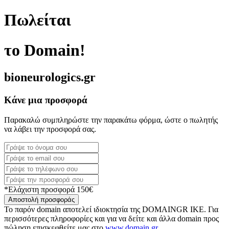
Πωλείται
το Domain!
bioneurologics.gr
Κάνε μια προσφορά
Παρακαλώ συμπληρώστε την παρακάτω φόρμα, ώστε ο πωλητής
να λάβει την προσφορά σας.
*Ελάχιστη προσφορά 150€
Αποστολή προσφοράς
Το παρόν domain αποτελεί ιδιοκτησία της DOMAINGR ΙΚΕ. Για
περισσότερες πληροφορίες και για να δείτε και άλλα domain προς
πώληση επισκεφθείτε μας στο
www.domain.gr