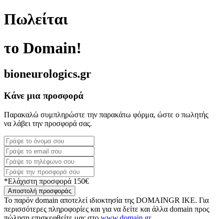
Πωλείται
το Domain!
bioneurologics.gr
Κάνε μια προσφορά
Παρακαλώ συμπληρώστε την παρακάτω φόρμα, ώστε ο πωλητής
να λάβει την προσφορά σας.
*Ελάχιστη προσφορά 150€
Αποστολή προσφοράς
Το παρόν domain αποτελεί ιδιοκτησία της DOMAINGR ΙΚΕ. Για
περισσότερες πληροφορίες και για να δείτε και άλλα domain προς
πώληση επισκεφθείτε μας στο
www.domain.gr