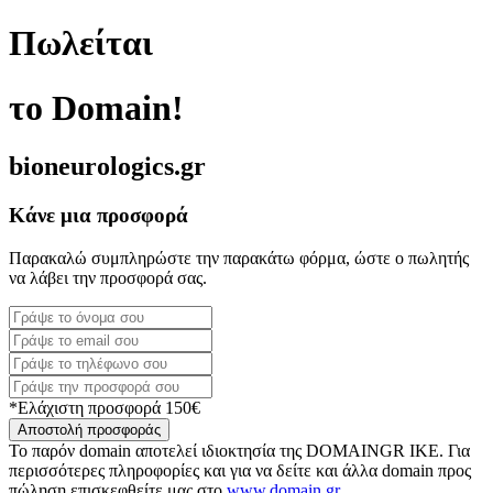
Πωλείται
το Domain!
bioneurologics.gr
Κάνε μια προσφορά
Παρακαλώ συμπληρώστε την παρακάτω φόρμα, ώστε ο πωλητής
να λάβει την προσφορά σας.
*Ελάχιστη προσφορά 150€
Αποστολή προσφοράς
Το παρόν domain αποτελεί ιδιοκτησία της DOMAINGR ΙΚΕ. Για
περισσότερες πληροφορίες και για να δείτε και άλλα domain προς
πώληση επισκεφθείτε μας στο
www.domain.gr