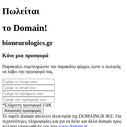
Πωλείται
το Domain!
bioneurologics.gr
Κάνε μια προσφορά
Παρακαλώ συμπληρώστε την παρακάτω φόρμα, ώστε ο πωλητής
να λάβει την προσφορά σας.
*Ελάχιστη προσφορά 150€
Αποστολή προσφοράς
Το παρόν domain αποτελεί ιδιοκτησία της DOMAINGR ΙΚΕ. Για
περισσότερες πληροφορίες και για να δείτε και άλλα domain προς
πώληση επισκεφθείτε μας στο
www.domain.gr