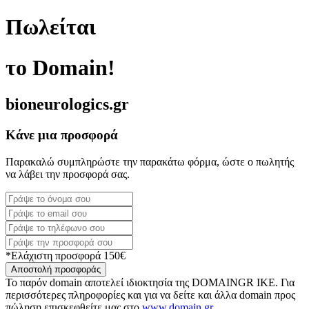
Πωλείται
το Domain!
bioneurologics.gr
Κάνε μια προσφορά
Παρακαλώ συμπληρώστε την παρακάτω φόρμα, ώστε ο πωλητής
να λάβει την προσφορά σας.
*Ελάχιστη προσφορά 150€
Αποστολή προσφοράς
Το παρόν domain αποτελεί ιδιοκτησία της DOMAINGR ΙΚΕ. Για
περισσότερες πληροφορίες και για να δείτε και άλλα domain προς
πώληση επισκεφθείτε μας στο
www.domain.gr