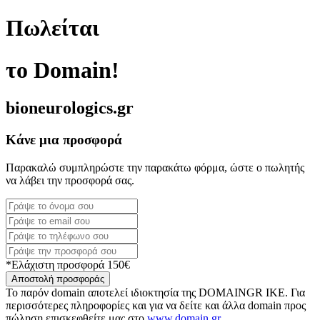
Πωλείται
το Domain!
bioneurologics.gr
Κάνε μια προσφορά
Παρακαλώ συμπληρώστε την παρακάτω φόρμα, ώστε ο πωλητής
να λάβει την προσφορά σας.
*Ελάχιστη προσφορά 150€
Αποστολή προσφοράς
Το παρόν domain αποτελεί ιδιοκτησία της DOMAINGR ΙΚΕ. Για
περισσότερες πληροφορίες και για να δείτε και άλλα domain προς
πώληση επισκεφθείτε μας στο
www.domain.gr