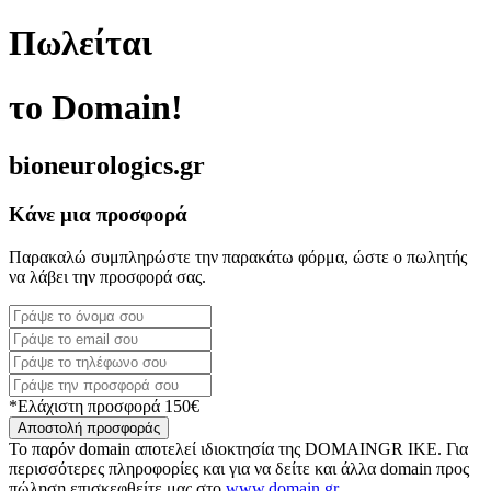
Πωλείται
το Domain!
bioneurologics.gr
Κάνε μια προσφορά
Παρακαλώ συμπληρώστε την παρακάτω φόρμα, ώστε ο πωλητής
να λάβει την προσφορά σας.
*Ελάχιστη προσφορά 150€
Αποστολή προσφοράς
Το παρόν domain αποτελεί ιδιοκτησία της DOMAINGR ΙΚΕ. Για
περισσότερες πληροφορίες και για να δείτε και άλλα domain προς
πώληση επισκεφθείτε μας στο
www.domain.gr