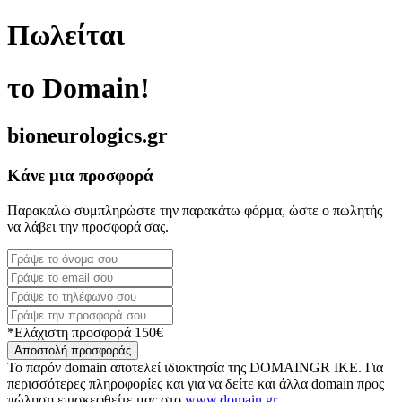
Πωλείται
το Domain!
bioneurologics.gr
Κάνε μια προσφορά
Παρακαλώ συμπληρώστε την παρακάτω φόρμα, ώστε ο πωλητής
να λάβει την προσφορά σας.
*Ελάχιστη προσφορά 150€
Αποστολή προσφοράς
Το παρόν domain αποτελεί ιδιοκτησία της DOMAINGR ΙΚΕ. Για
περισσότερες πληροφορίες και για να δείτε και άλλα domain προς
πώληση επισκεφθείτε μας στο
www.domain.gr