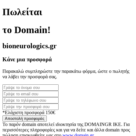
Πωλείται
το Domain!
bioneurologics.gr
Κάνε μια προσφορά
Παρακαλώ συμπληρώστε την παρακάτω φόρμα, ώστε ο πωλητής
να λάβει την προσφορά σας.
*Ελάχιστη προσφορά 150€
Αποστολή προσφοράς
Το παρόν domain αποτελεί ιδιοκτησία της DOMAINGR ΙΚΕ. Για
περισσότερες πληροφορίες και για να δείτε και άλλα domain προς
πώληση επισκεφθείτε μας στο
www.domain.gr