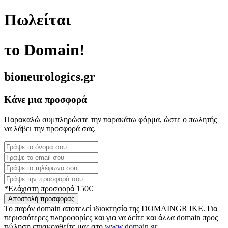
Πωλείται
το Domain!
bioneurologics.gr
Κάνε μια προσφορά
Παρακαλώ συμπληρώστε την παρακάτω φόρμα, ώστε ο πωλητής
να λάβει την προσφορά σας.
*Ελάχιστη προσφορά 150€
Αποστολή προσφοράς
Το παρόν domain αποτελεί ιδιοκτησία της DOMAINGR ΙΚΕ. Για
περισσότερες πληροφορίες και για να δείτε και άλλα domain προς
πώληση επισκεφθείτε μας στο
www.domain.gr