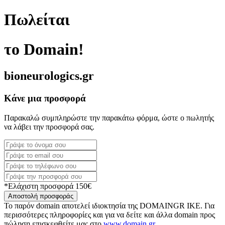
Πωλείται
το Domain!
bioneurologics.gr
Κάνε μια προσφορά
Παρακαλώ συμπληρώστε την παρακάτω φόρμα, ώστε ο πωλητής
να λάβει την προσφορά σας.
*Ελάχιστη προσφορά 150€
Αποστολή προσφοράς
Το παρόν domain αποτελεί ιδιοκτησία της DOMAINGR ΙΚΕ. Για
περισσότερες πληροφορίες και για να δείτε και άλλα domain προς
πώληση επισκεφθείτε μας στο
www.domain.gr