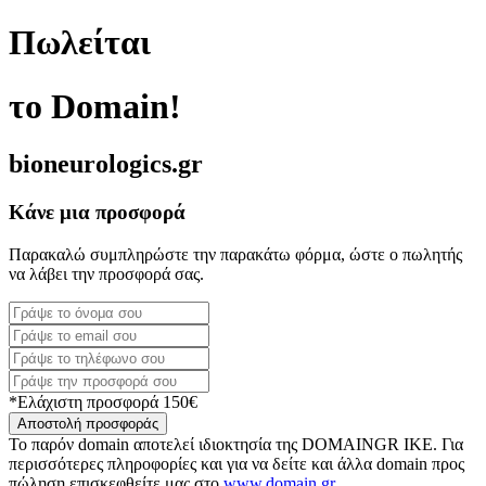
Πωλείται
το Domain!
bioneurologics.gr
Κάνε μια προσφορά
Παρακαλώ συμπληρώστε την παρακάτω φόρμα, ώστε ο πωλητής
να λάβει την προσφορά σας.
*Ελάχιστη προσφορά 150€
Αποστολή προσφοράς
Το παρόν domain αποτελεί ιδιοκτησία της DOMAINGR ΙΚΕ. Για
περισσότερες πληροφορίες και για να δείτε και άλλα domain προς
πώληση επισκεφθείτε μας στο
www.domain.gr