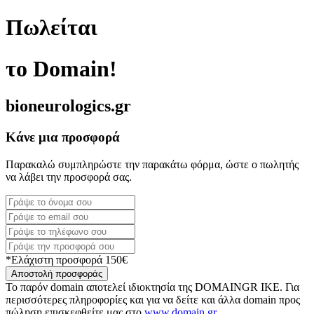
Πωλείται
το Domain!
bioneurologics.gr
Κάνε μια προσφορά
Παρακαλώ συμπληρώστε την παρακάτω φόρμα, ώστε ο πωλητής
να λάβει την προσφορά σας.
*Ελάχιστη προσφορά 150€
Αποστολή προσφοράς
Το παρόν domain αποτελεί ιδιοκτησία της DOMAINGR ΙΚΕ. Για
περισσότερες πληροφορίες και για να δείτε και άλλα domain προς
πώληση επισκεφθείτε μας στο
www.domain.gr