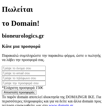
Πωλείται
το Domain!
bioneurologics.gr
Κάνε μια προσφορά
Παρακαλώ συμπληρώστε την παρακάτω φόρμα, ώστε ο πωλητής
να λάβει την προσφορά σας.
*Ελάχιστη προσφορά 150€
Αποστολή προσφοράς
Το παρόν domain αποτελεί ιδιοκτησία της DOMAINGR ΙΚΕ. Για
περισσότερες πληροφορίες και για να δείτε και άλλα domain προς
πώληση επισκεφθείτε μας στο
www.domain.gr