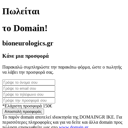
Πωλείται
το Domain!
bioneurologics.gr
Κάνε μια προσφορά
Παρακαλώ συμπληρώστε την παρακάτω φόρμα, ώστε ο πωλητής
να λάβει την προσφορά σας.
*Ελάχιστη προσφορά 150€
Αποστολή προσφοράς
Το παρόν domain αποτελεί ιδιοκτησία της DOMAINGR ΙΚΕ. Για
περισσότερες πληροφορίες και για να δείτε και άλλα domain προς
πώληση επισκεφθείτε μας στο
www.domain.gr