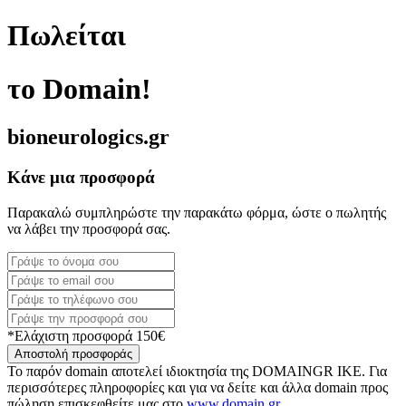
Πωλείται
το Domain!
bioneurologics.gr
Κάνε μια προσφορά
Παρακαλώ συμπληρώστε την παρακάτω φόρμα, ώστε ο πωλητής
να λάβει την προσφορά σας.
*Ελάχιστη προσφορά 150€
Αποστολή προσφοράς
Το παρόν domain αποτελεί ιδιοκτησία της DOMAINGR ΙΚΕ. Για
περισσότερες πληροφορίες και για να δείτε και άλλα domain προς
πώληση επισκεφθείτε μας στο
www.domain.gr